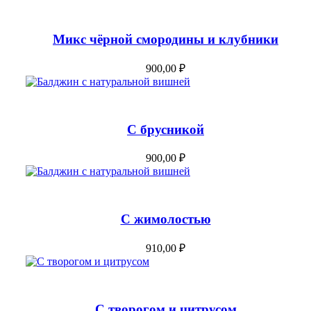
Микс чёрной смородины и клубники
Add to Cart
900,00
₽
С брусникой
Add to Cart
900,00
₽
С жимолостью
Add to Cart
910,00
₽
С творогом и цитрусом